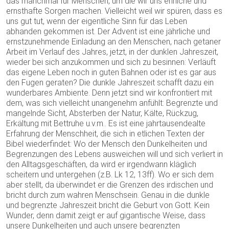
das manchmal für Menschen, um die wir uns ehrliche und
ernsthafte Sorgen machen. Vielleicht weil wir spüren, dass es
uns gut tut, wenn der eigentliche Sinn für das Leben
abhanden gekommen ist. Der Advent ist eine jährliche und
ernstzunehmende Einladung an den Menschen, nach getaner
Arbeit im Verlauf des Jahres, jetzt, in der dunklen Jahreszeit,
wieder bei sich anzukommen und sich zu besinnen: Verläuft
das eigene Leben noch in guten Bahnen oder ist es gar aus
den Fugen geraten? Die dunkle Jahreszeit schafft dazu ein
wunderbares Ambiente. Denn jetzt sind wir konfrontiert mit
dem, was sich vielleicht unangenehm anfühlt: Begrenzte und
mangelnde Sicht, Absterben der Natur, Kälte, Rückzug,
Erkältung mit Bettruhe u.v.m.. Es ist eine jahrtausendealte
Erfahrung der Menschheit, die sich in etlichen Texten der
Bibel wiederfindet: Wo der Mensch den Dunkelheiten und
Begrenzungen des Lebens ausweichen will und sich verliert in
den Alltagsgeschäften, da wird er irgendwann kläglich
scheitern und untergehen (z.B. Lk 12, 13ff). Wo er sich dem
aber stellt, da überwindet er die Grenzen des irdischen und
bricht durch zum wahren Menschsein. Genau in die dunkle
und begrenzte Jahreszeit bricht die Geburt von Gott. Kein
Wunder, denn damit zeigt er auf gigantische Weise, dass
unsere Dunkelheiten und auch unsere begrenzten