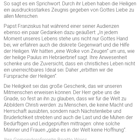
So sagt es ein Sprichwort. Durch ihr Leben haben die Heiligen
ein ausdrucksstarkes Zeugnis gegeben von Gottes Liebe zu
allen Menschen.
Papst Franziskus hat während einer seiner Audienzen
ebenso ein paar Gedanken dazu geäußert: „In jedem
Moment unseres Lebens stehe uns nicht nur Gottes Hand
bei, wir erfahren auch die diskrete Gegenwart und die Hilfe
der Heiligen. Wir hätten „eine Wolke von Zeugen“ um uns, wie
der heilige Paulus im Hebräerbrief sagt. Ihre Anwesenheit
schenke uns die Zuversicht, dass ein christliches Leben nicht
ein unerreichbares Ideal sei. Daher „erbitten wir die
Fürsprache der Heiligen“.
Die Heiligkeit sei das große Geschenk, das wir unseren
Mitmenschen erweisen können. Der Herr gebe uns die
Gnade, so fest an ihn zu glauben, dass wir für die Welt zu
Abbildern Christi werden: zu Menschen, die keine Macht und
Herrschaft ausübten, sondern nach Nächstenliebe und
Brüderlichkeit strebten und auch die Last und die Mühen der
Bedürftigen und Leidgeprüften mittragen: ohne solche
Männer und Frauen „gäbe es in der Welt keine Hoffnung“.
Ihre Gemeindereferentin Brigitte Weiss