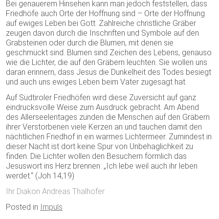
Bei genauerem Hinsehen kann man jedoch feststellen, dass
Friedhöfe auch Orte der Hoffnung sind – Orte der Hoffnung
auf ewiges Leben bei Gott. Zahlreiche christliche Gräber
zeugen davon durch die Inschriften und Symbole auf den
Grabsteinen oder durch die Blumen, mit denen sie
geschmückt sind. Blumen sind Zeichen des Lebens, genauso
wie die Lichter, die auf den Gräbern leuchten. Sie wollen uns
daran erinnern, dass Jesus die Dunkelheit des Todes besiegt
und auch uns ewiges Leben beim Vater zugesagt hat.
Auf Südtiroler Friedhöfen wird diese Zuversicht auf ganz
eindrucksvolle Weise zum Ausdruck gebracht. Am Abend
des Allerseelentages zünden die Menschen auf den Gräbern
ihrer Verstorbenen viele Kerzen an und tauchen damit den
nächtlichen Friedhof in ein warmes Lichtermeer. Zumindest in
dieser Nacht ist dort keine Spur von Unbehaglichkeit zu
finden. Die Lichter wollen den Besuchern förmlich das
Jesuswort ins Herz brennen: „Ich lebe weil auch ihr leben
werdet.“ (Joh 14,19)
Ihr Diakon Andreas Thalhofer
Posted in
Impuls