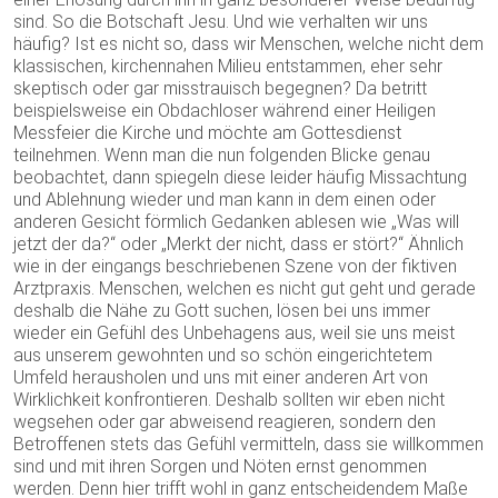
sind. So die Botschaft Jesu. Und wie verhalten wir uns
häufig? Ist es nicht so, dass wir Menschen, welche nicht dem
klassischen, kirchennahen Milieu entstammen, eher sehr
skeptisch oder gar misstrauisch begegnen? Da betritt
beispielsweise ein Obdachloser während einer Heiligen
Messfeier die Kirche und möchte am Gottesdienst
teilnehmen. Wenn man die nun folgenden Blicke genau
beobachtet, dann spiegeln diese leider häufig Missachtung
und Ablehnung wieder und man kann in dem einen oder
anderen Gesicht förmlich Gedanken ablesen wie „Was will
jetzt der da?“ oder „Merkt der nicht, dass er stört?“ Ähnlich
wie in der eingangs beschriebenen Szene von der fiktiven
Arztpraxis. Menschen, welchen es nicht gut geht und gerade
deshalb die Nähe zu Gott suchen, lösen bei uns immer
wieder ein Gefühl des Unbehagens aus, weil sie uns meist
aus unserem gewohnten und so schön eingerichtetem
Umfeld herausholen und uns mit einer anderen Art von
Wirklichkeit konfrontieren. Deshalb sollten wir eben nicht
wegsehen oder gar abweisend reagieren, sondern den
Betroffenen stets das Gefühl vermitteln, dass sie willkommen
sind und mit ihren Sorgen und Nöten ernst genommen
werden. Denn hier trifft wohl in ganz entscheidendem Maße