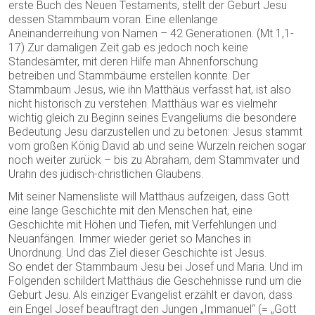
erste Buch des Neuen Testaments, stellt der Geburt Jesu
dessen Stammbaum voran. Eine ellenlange
Aneinanderreihung von Namen – 42 Generationen. (Mt 1,1-
17) Zur damaligen Zeit gab es jedoch noch keine
Standesämter, mit deren Hilfe man Ahnenforschung
betreiben und Stammbäume erstellen konnte. Der
Stammbaum Jesus, wie ihn Matthäus verfasst hat, ist also
nicht historisch zu verstehen. Matthäus war es vielmehr
wichtig gleich zu Beginn seines Evangeliums die besondere
Bedeutung Jesu darzustellen und zu betonen: Jesus stammt
vom großen König David ab und seine Wurzeln reichen sogar
noch weiter zurück – bis zu Abraham, dem Stammvater und
Urahn des jüdisch-christlichen Glaubens.
Mit seiner Namensliste will Matthäus aufzeigen, dass Gott
eine lange Geschichte mit den Menschen hat, eine
Geschichte mit Höhen und Tiefen, mit Verfehlungen und
Neuanfängen. Immer wieder geriet so Manches in
Unordnung. Und das Ziel dieser Geschichte ist Jesus.
So endet der Stammbaum Jesu bei Josef und Maria. Und im
Folgenden schildert Matthäus die Geschehnisse rund um die
Geburt Jesu. Als einziger Evangelist erzählt er davon, dass
ein Engel Josef beauftragt den Jungen „Immanuel“ (= „Gott