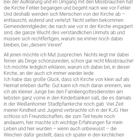
Bei der Aufklärung und im Umgang mit den Missbräuchen hat
die Kirche Fehler begangen und begeht nach wie vor Fehler.
Und deshalb wenden sich Menschen von der Kirche ab –
enttäuscht, wütend und verletzt. Nicht selten bekommen
Gemeindemitglieder, die nach wie vor in der Kirche engagiert
sind, die ganze Wucht des verständlichen Unmuts ab und
müssen sich rechtfertigen, warum sie immer noch dabei
bleiben, bei „diesem Verein“.
All jenen möchte ich Mut zusprechen. Nichts liegt mir dabei
ferner als Dinge schönzureden, schon gar nicht Missbräuche!
Ich möchte lediglich erklären, warum ich dabei bin, in dieser
Kirche, an der auch ich immer wieder leide:
Ich habe das große Glück, dass ich Kirche von klein auf als
Heimat erleben durfte. Gut kann ich mich daran erinnern, wie
ich als kleiner Junge bei den Familiengottesdiensten am
liebsten ganz vorne in den Kinderbänken saß, die es damals
in der Weißenhorner Stadtpfarrkirche noch gab. Viel Zeit
meiner Kindheit und Jugend verbrachte ich in der KJG. Hier
schloss ich Freundschaften, die zum Teil heute noch
andauern, hier machte ich wichtige Erfahrungen für mein
Leben und hier wurden – wenn auch unbewusst – die
Weichen dafür gestellt, dass ich später in den kirchlichen