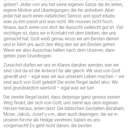
geben? Jeder von uns hat seine eigenen Sätze die ihn leiten,
eigene Motive und Überlegungen, die ihn antreiben. Aber
jeder hat auch einen natürlichen Sensor, und spürt intuitiv,
was zu ihm passt und was nicht. Wir müssen nicht hoch
hinaus, auch wenn von dort die Aussicht vielleicht gut ist. Viel
wichtiger ist, dass wir in Kontakt mit dem bleiben, der uns
gemacht hat. Gott weiß genau wozu wir am Besten dienen
und er führt uns auch den Weg den wir am Besten gehen.
Wenn wir also Ausschau halten nach dem Unseren, dann
gelten zwei Grundregeln:
Zunächst dürfen wir uns im Klaren darüber werden, wer wir
sind. Und da ist die Antwort für alle gleich: Wir sind von Gott
gewollt und – egal was wir aus unserem Leben machen – wir
sind auch von Gott geliebt! Die erste Regel lautet also: Wir
sind grundsätzlich wertvoll – egal was wir tun!
Die zweite Regel lautet, dass derjenige ganz gewiss seinen
Weg findet, der sich von Gott, und damit aus dem eigenen
Herzen heraus, leiten lässt. Die biblischen Gestalten Abraham,
Mose, Jakob, Josef u.v.m., aber auch diejenigen, die wir in
unserer Kirche als Heilige verehren, haben es uns
vorgemacht! Es geht nicht darum, die besten