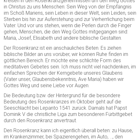
kreisen in den Rosenkranzgeheimnissen um den Weg Gottes
in Christus zu uns Menschen: Sein Weg von der Empfängnis
im Schoß Mariens, sein Leben in dieser Welt, sein Leiden, sein
Sterben bis hin zur Auferstehung und zur Verherrlichung beim
Vater. Und vor uns stehen, wenn die Perlen durch die Finger
gehen, Menschen, die den Weg Gottes mitgegangen sind:
Maria, Josef, Elisabeth und andere biblische Gestalten.
Der Rosenkranz ist ein anschauliches Beten. Es ziehen
biblische Bilder an uns vorüber, wir können Ruhe finden im
göttlichen Bereich. Er möchte eine schlichte Form des
meditativen Gebetes sein. Ich muss nicht viel nachdenken, im
einfachen Sprechen der Kerngebete unseres Glaubens
(Vater unser, Glaubensbekenntnis, Ave Maria) haben wir
Gottes Weg und seine Liebe vor Augen.
Die Bedeutung bzw. der Hintergrund für die besondere
Bedeutung des Rosenkranzes im Oktober geht auf die
Seeschlacht bei Lepanto 1541 zurück. Damals hat Papst
Dominik V die christliche Liga zum besonderen Fürbittgebet
durch den Rosenkranz anvertraut.
Den Rosenkranz kann ich eigentlich überall beten: zu Hause,
im Krankenzimmer, bei Spazierengehen, im Auto, …, den