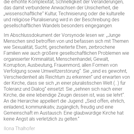
die erhöhte Komplexität, Schnelligkeit der Veränderungen,
das damit verbundene Anwachsen der Unsicherheit, die
„wissenschaftliche“ Kultur, Technisierung oder die kulturelle
und religiöse Pluralisierung wird in der Beschreibung des
gesellschaftlichen Wandels besonders eingegangen.
Im Abschlussdokument der Vorsynode lesen wir: „Junge
Menschen sind betroffen von und befassen sich mit Themen
wie Sexualität, Sucht, gescheiterte Ehen, zerbrochene
Familien wie auch größere gesellschaftlichen Problemen wie
organisierter Kriminalität, Menschenhandel, Gewalt,
Korruption, Ausbeutung, Frauenmord, allen Formen von
Verfolgung sowie Umweltzerstörung“. Sie „sind es gewohnt,
Verschiedenheit als Reichtum zu erkennen“ und erwarten von
der Kirche, dass sie sich „in einer pluralistischen Welt (…) für
Toleranz und Dialog“ einsetzt. Sie „sehnen sich nach einer
Kirche, die eine lebendige Zeugin dessen ist, was sie lehrt“.
An die Hierarchie appelliert die Jugend: „Seid offen, ehrlich,
einladend, kommunikativ, zugänglich, freudig und eine
Gemeinschaft im Austausch. Eine glaubwürdige Kirche hat
keine Angst als verletzlich zu gelten.“
Ilona Thalhofer