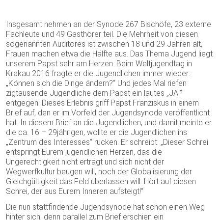
Insgesamt nehmen an der Synode 267 Bischöfe, 23 externe
Fachleute und 49 Gasthörer teil. Die Mehrheit von diesen
sogenannten Auditores ist zwischen 18 und 29 Jahren alt,
Frauen machen etwa die Hälfte aus. Das Thema Jugend liegt
unserem Papst sehr am Herzen. Beim Weltjugendtag in
Krakau 2016 fragte er die Jugendlichen immer wieder:
„Können sich die Dinge ändern?“ Und jedes Mal riefen
zigtausende Jugendliche dem Papst ein lautes „JA!“
entgegen. Dieses Erlebnis griff Papst Franziskus in einem
Brief auf, den er im Vorfeld der Jugendsynode veröffentlicht
hat. In diesem Brief an die Jugendlichen, und damit meinte er
die ca. 16 – 29jährigen, wollte er die Jugendlichen ins
„Zentrum des Interesses“ rücken. Er schreibt: „Dieser Schrei
entspringt Eurem jugendlichen Herzen, das die
Ungerechtigkeit nicht erträgt und sich nicht der
Wegwerfkultur beugen will, noch der Globalisierung der
Gleichgültigkeit das Feld überlassen will. Hört auf diesen
Schrei, der aus Eurem Inneren aufsteigt!“
Die nun stattfindende Jugendsynode hat schon einen Weg
hinter sich, denn parallel zum Brief erschien ein