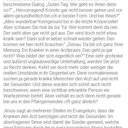
beschriebene Dialog: „Guten Tag. Wie geht es Ihnen denn
so?“ „ Hervorragend! Könnte gar nicht besser gehen und vor
allem gesundheitlich bin ich in bester Form. Und bei Ihnen?“
„Alles wunderbar! Kerngesund bis in die letzte Körperzelle!
Aber schauen Sie mal da zur Tür. Wer kommt denn da rein.
Der sieht aber gar nicht gut aus. Der wird doch nicht etwa
krank sein? Dann soll er lieber schnell wieder gehen. Den
können wir hier nicht brauchen.“ „Genau. Da bin ich ganz Ihrer
Meinung. Ein Kranker in einer Arztpraxis. Das geht ja gar
nicht? Was bildet der sich eigentlich ein?“ Eine sehr groteske
und äußerst unglaubwürdige Unterhaltung, werden Sie jetzt
zu Recht denken. Kehrt sie doch mehr oder weniger die
reellen Umstände in ihr Gegenteil um. Denn normalerweise
suchen ja gerade kranke Menschen den Arzt auf und nicht
die Gesunden. Und diese würden sich somit auch nicht
beschweren, wenn eine sichtbar erkrankte Person ein
Wartezimmer betritt. Aber verhält es sich denn nicht gerade
bei uns in den Pfarrgemeinden oft ganz ähnlich?
Jesus sagt an mehreren Stellen im Evangelium, dass die
Kranken den Arzt benötigen und nicht die Gesunden. Im
übertragenen Sinne sind damit die Sünder gemeint, welche
einer Erlösung durch ihn in ganz besonderer Weise bedürftig