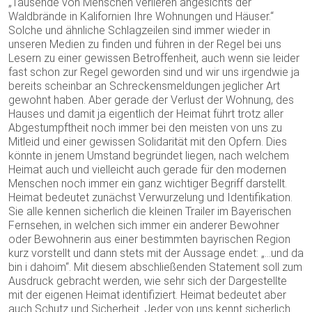
„Tausende von Menschen verlieren angesichts der
Waldbrände in Kalifornien Ihre Wohnungen und Häuser.“
Solche und ähnliche Schlagzeilen sind immer wieder in
unseren Medien zu finden und führen in der Regel bei uns
Lesern zu einer gewissen Betroffenheit, auch wenn sie leider
fast schon zur Regel geworden sind und wir uns irgendwie ja
bereits scheinbar an Schreckensmeldungen jeglicher Art
gewohnt haben. Aber gerade der Verlust der Wohnung, des
Hauses und damit ja eigentlich der Heimat führt trotz aller
Abgestumpftheit noch immer bei den meisten von uns zu
Mitleid und einer gewissen Solidarität mit den Opfern. Dies
könnte in jenem Umstand begründet liegen, nach welchem
Heimat auch und vielleicht auch gerade für den modernen
Menschen noch immer ein ganz wichtiger Begriff darstellt.
Heimat bedeutet zunächst Verwurzelung und Identifikation.
Sie alle kennen sicherlich die kleinen Trailer im Bayerischen
Fernsehen, in welchen sich immer ein anderer Bewohner
oder Bewohnerin aus einer bestimmten bayrischen Region
kurz vorstellt und dann stets mit der Aussage endet: „…und da
bin i dahoim“. Mit diesem abschließenden Statement soll zum
Ausdruck gebracht werden, wie sehr sich der Dargestellte
mit der eigenen Heimat identifiziert. Heimat bedeutet aber
auch Schutz und Sicherheit. Jeder von uns kennt sicherlich