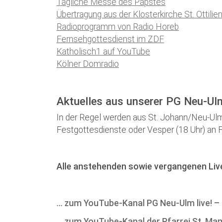
Tägliche Messe des Papstes
Übertragung aus der Klosterkirche St. Ottilie
Radioprogramm von Radio Horeb
Fernsehgottesdienst im ZDF
Katholisch1 auf YouTube
Kölner Domradio
Aktuelles aus unserer PG Neu-Ul
In der Regel werden aus St. Johann/Neu-Ulm
Festgottesdienste oder Vesper (18 Uhr) an F
Alle anstehenden sowie vergangenen Live
… zum YouTube-Kanal PG Neu-Ulm live! –
… zum YouTube-Kanal der Pfarrei St. M