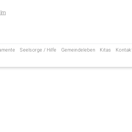
amente
Seelsorge / Hilfe
Gemeindeleben
Kitas
Kontak
e
Seelsorgegespräch
Kinder & Familien
Pfarre
kommunion
Krankenkommunion
Jugend
Hauptam
 Weg zu uns
ung
Abschied & Trauer
Ministranten
Pfarrg
sformen
Kircheneintritt
Schwangere
Pastora
hte
Kirchenaustritt
Senioren
Kirche
kensalbung
Kirchenmusik
Downlo
GeistReich
Missbr