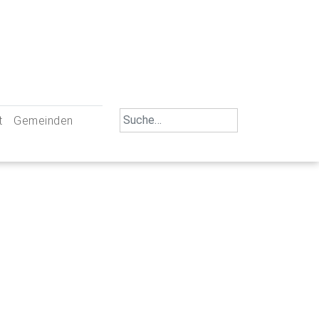
Search
t
Gemeinden
for:
iengemeinschaft Neu-Ulm
St. Johann Baptist Neu-Ulm
tliche Mitarbeiter
St. Albert Offenhausen
emeinderäte
Hl. Kreuz Pfuhl
lrat
St. Mammas Finningen / Reutti
nverwaltungen
St. Konrad Burlafingen
adbereich für Ehrenamtliche
auch und Gewalt