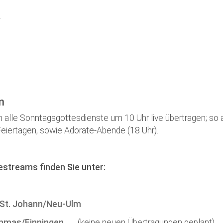
Kirchenkaffee
Bistum
n
Kolpingsfamilie Neu-Ulm
Kolpingsfamilie Pfuhl
Liturgische Dienste
Besuchsdienste
Pfarrgemeindedienst
m
Ökumene
 alle Sonntagsgottesdienste um 10 Uhr live übertragen; so
KEB: Faszien-Gymnastik
eiertagen, sowie Adorate-Abende (18 Uhr).
Partnerschaft Ghana
streams finden Sie unter:
 St. Johann/Neu-Ulm
ammas/Finningen
(keine neuen Übertragungen geplant)