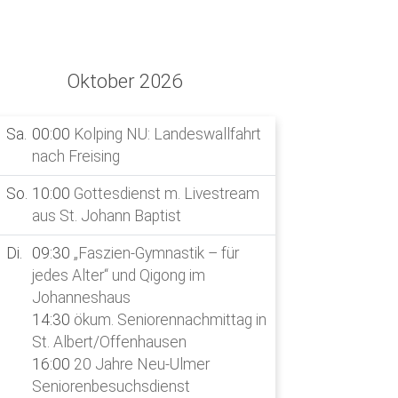
auch und Gewalt
 Augsburg
<
Oktober 2026
N
>
Sa.
00:00
Kolping NU: Landeswallfahrt
01
So.
10:00
nach Freising
aus St
So.
10:00
Gottesdienst m. Livestream
03
Di.
09:30
aus St. Johann Baptist
jedes 
Johan
Di.
09:30
„Faszien-Gymnastik – für
14:30
jedes Alter“ und Qigong im
St. Al
Johanneshaus
20:00
14:30
ökum. Seniorennachmittag in
Stadto
St. Albert/Offenhausen
Wage
16:00
20 Jahre Neu-Ulmer
Seniorenbesuchsdienst
04
Mi.
09:00