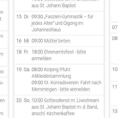
aus St. Johann Baptist
en
15
Di.
09:30
„Faszien-Gymnastik – für
t
jedes Alter“ und Qigong im
07
Johanneshaus
am
08
16
Mi.
09:00
Mütter beten
18
Fr.
18:00
Ehrenamtsfest - bitte
am
anmelden
10
19
Sa.
08:00
Kolping Pfuhl:
no
Altkleidersammlung
u-
09:00
St. Konradsverein: Fahrt nach
11
Memmingen - bitte anmelden
pen
20
So.
10:00
Gottesdienst m. Livestream
aus St. Johann Baptist m. d. Band,
13
am
anschl. Kirchenkaffee