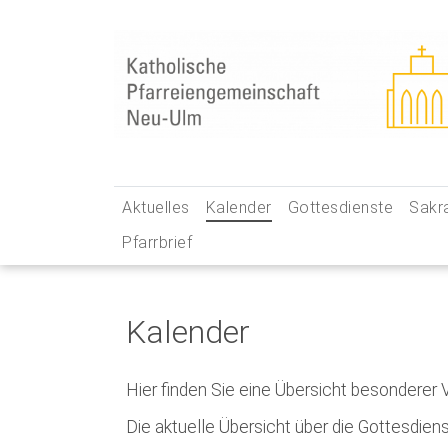
Skip
to
content
Aktuelles
Kalender
Gottesdienste
Sakr
Pfarrbrief
… aus unserer Pfarreiengemeinschaft
Gottesdienstzeiten
Tauf
… aus unseren Social-Media-Kanälen
Pfarrei Live
Erst
Newsletter
Unsere Kirchen – Ihr
Firm
Kalender
Gebets- und Andacht
Ehe
Hier finden Sie eine Übersicht besonderer
Messintentionen
Beic
Die aktuelle Übersicht über die Gottesdie
Kran