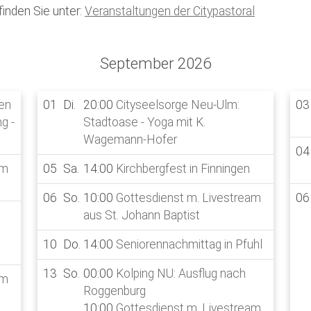
GeistReich
Missbr
inden Sie unter:
Veranstaltungen der Citypastoral
Kirchenkaffee
Bistum
Kolpingsfamilie Neu-Ulm
<
<
September 2026
>
>
Kolpingsfamilie Pfuhl
sen
01
Di.
20:00
Cityseelsorge Neu-Ulm:
03
Liturgische Dienste
g -
Stadtoase - Yoga mit K.
Besuchsdienste
Wagemann-Hofer
04
Pfarrgemeindedienst
am
05
Sa.
14:00
Kirchbergfest in Finningen
Ökumene
06
So.
10:00
Gottesdienst m. Livestream
06
KEB: Faszien-Gymnastik
aus St. Johann Baptist
Partnerschaft Ghana
10
Do.
14:00
Seniorennachmittag in Pfuhl
13
So.
00:00
Kolping NU: Ausflug nach
am
Roggenburg
10:00
Gottesdienst m. Livestream