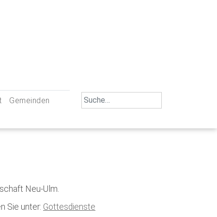
Search
t
Gemeinden
for:
iengemeinschaft Neu-Ulm
St. Johann Baptist Neu-Ulm
tliche Mitarbeiter
St. Albert Offenhausen
emeinderäte
Hl. Kreuz Pfuhl
lrat
St. Mammas Finningen / Reutti
nschaft Neu-Ulm.
nverwaltungen
St. Konrad Burlafingen
n Sie unter:
Gottesdienste
adbereich für Ehrenamtliche