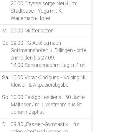
20:00
Cityseelsorge Neu-Ulm:
08
So.
10:00
Stadtoase - Yoga mit K.
aus St
Wagemann-Hofer
10
Di.
09:30
Mi.
09:00
Mütter beten
jedes 
Do.
09:00
PG-Ausflug nach
Johan
Gottmannshofen u. Dillingen - bitte
11
Mi.
09:00
anmelden bis 27.09.
14:00
Seniorennachmittag in Pfuhl
12
Do.
14:00
Sa.
10:00
Vorankündigung - Kolping NU:
15
So.
10:00
Kleider- & Altpapierabgabe
aus St
So.
10:00
Festgottesdienst: 50 Jahre
17
Di.
09:30
Malteser / m. Livestream aus St.
jedes 
Johann Baptist
Johan
14:00
Di.
09:30
„Faszien-Gymnastik – für
jedes Alter“ und Qigong im