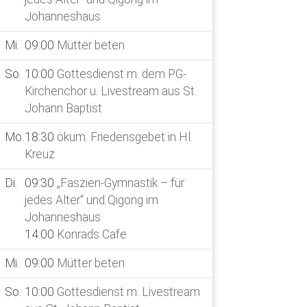
18
Mi.
09:00
Johanneshaus
22
So.
10:00
Mi.
09:00
Mütter beten
aus St
So.
10:00
Gottesdienst m. dem PG-
24
Di.
09:30
Kirchenchor u. Livestream aus St.
jedes 
Johann Baptist
Johan
Mo.
18:30
ökum. Friedensgebet in Hl.
25
Mi.
09:00
Kreuz
19:30
Di.
09:30
„Faszien-Gymnastik – für
29
So.
10:00
jedes Alter“ und Qigong im
aus St
Johanneshaus
14:00
Konrads Cafe
Mi.
09:00
Mütter beten
So.
10:00
Gottesdienst m. Livestream