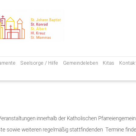
amente
Seelsorge / Hilfe
Gemeindeleben
Kitas
Kontak
e
Seelsorgegespräch
Kinder & Familien
Pfarre
kommunion
Krankenkommunion
Jugend
Hauptam
 Weg zu uns
ung
Abschied & Trauer
Ministranten
Pfarrg
sformen
Kircheneintritt
Schwangere
Pastora
 Veranstaltungen innerhalb der Katholischen Pfarreiengemei
hte
Kirchenaustritt
Senioren
Kirche
nste sowie weiteren regelmäßig stattfindenden Termine finde
kensalbung
Kirchenmusik
Downlo