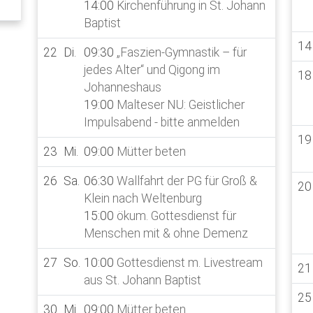
14:00
Kirchenführung in St. Johann
Baptist
14
22
Di.
09:30
„Faszien-Gymnastik – für
jedes Alter“ und Qigong im
18
Johanneshaus
19:00
Malteser NU: Geistlicher
Impulsabend - bitte anmelden
19
23
Mi.
09:00
Mütter beten
26
Sa.
06:30
Wallfahrt der PG für Groß &
20
Klein nach Weltenburg
15:00
ökum. Gottesdienst für
Menschen mit & ohne Demenz
27
So.
10:00
Gottesdienst m. Livestream
21
aus St. Johann Baptist
25
30
Mi.
09:00
Mütter beten