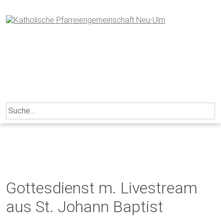
Skip
to
content
Search
for:
Gottesdienst m. Livestream
aus St. Johann Baptist