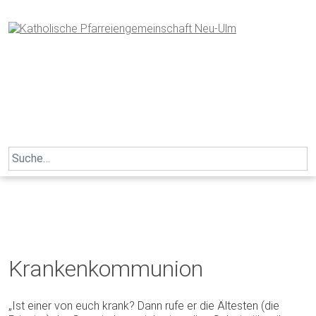
Skip
to
content
Search
for:
Krankenkommunion
„Ist einer von euch krank? Dann rufe er die Ältesten (die