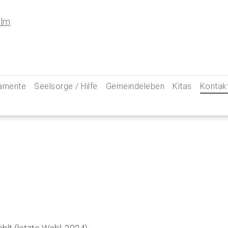
amente
Seelsorge / Hilfe
Gemeindeleben
Kitas
Kontak
e
Seelsorgegespräch
Kinder & Familien
Pfarre
kommunion
Krankenkommunion
Jugend
Hauptam
 Weg zu uns
ung
Abschied & Trauer
Ministranten
Pfarrg
sformen
Kircheneintritt
Schwangere
Pastora
hte
Kirchenaustritt
Senioren
Kirche
kensalbung
Kirchenmusik
Downlo
GeistReich
Missbr