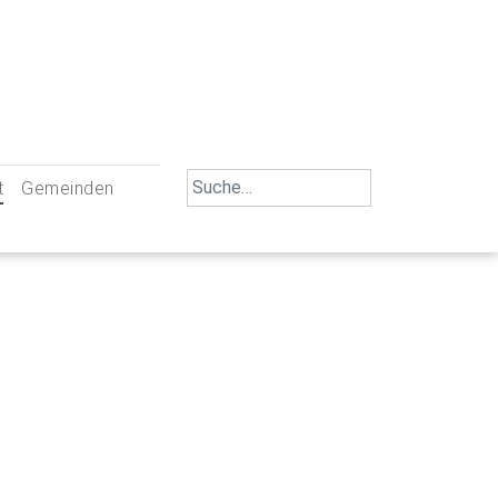
Search
t
Gemeinden
for:
iengemeinschaft Neu-Ulm
St. Johann Baptist Neu-Ulm
tliche Mitarbeiter
St. Albert Offenhausen
emeinderäte
Hl. Kreuz Pfuhl
lrat
St. Mammas Finningen / Reutti
nverwaltungen
St. Konrad Burlafingen
adbereich für Ehrenamtliche
auch und Gewalt