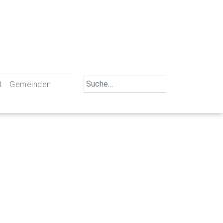
Search
t
Gemeinden
for:
iengemeinschaft Neu-Ulm
St. Johann Baptist Neu-Ulm
tliche Mitarbeiter
St. Albert Offenhausen
emeinderäte
Hl. Kreuz Pfuhl
lrat
St. Mammas Finningen / Reutti
nverwaltungen
St. Konrad Burlafingen
adbereich für Ehrenamtliche
auch und Gewalt