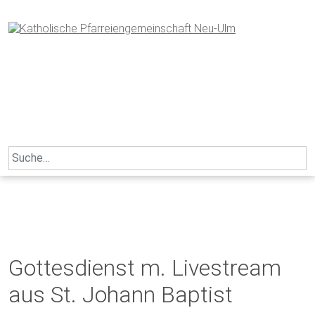
Skip
to
content
Search
for:
Gottesdienst m. Livestream
aus St. Johann Baptist