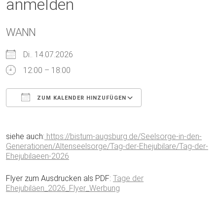
anmelden
WANN
Di.. 14.07.2026
12:00 – 18:00
ZUM KALENDER HINZUFÜGEN
ICS herunterladen
Google Kalender
siehe auch:
https://bistum-augsburg.de/Seelsorge-in-den-
Generationen/Altenseelsorge/Tag-der-Ehejubilare/Tag-der-
Ehejubilaeen-2026
Flyer zum Ausdrucken als PDF:
Tage der
Ehejubiläen_2026_Flyer_Werbung