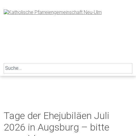
Skip
to
content
Search
for:
Tage der Ehejubiläen Juli
2026 in Augsburg – bitte