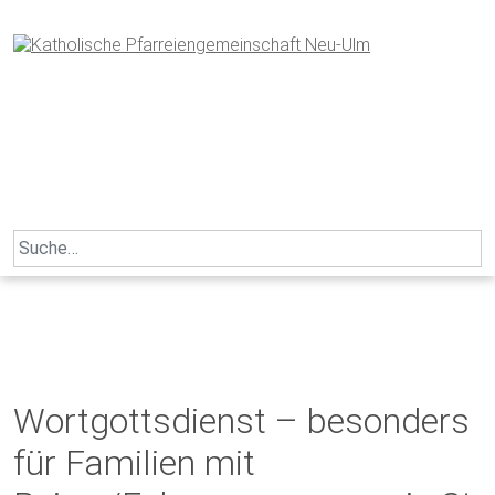
Skip
to
content
Search
for:
Wortgottsdienst – besonders
für Familien mit