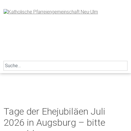
Skip
to
content
Search
for:
Tage der Ehejubiläen Juli
2026 in Augsburg – bitte