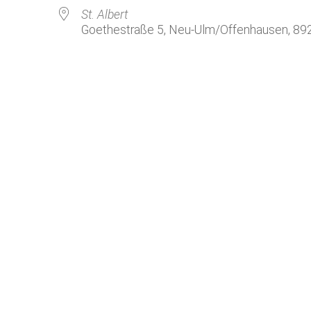
Kirchenkaffee
Bistum
St. Albert
Goethestraße 5, Neu-Ulm/Offenhausen, 89
Kolpingsfamilie Neu-Ulm
Kolpingsfamilie Pfuhl
Liturgische Dienste
le Kalender
iCalendar
Besuchsdienste
Pfarrgemeindedienst
Ökumene
KEB: Faszien-Gymnastik
Partnerschaft Ghana