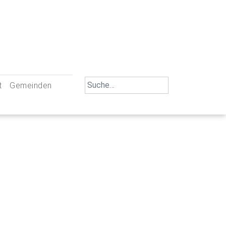
Search
t
Gemeinden
for:
iengemeinschaft Neu-Ulm
St. Johann Baptist Neu-Ulm
tliche Mitarbeiter
St. Albert Offenhausen
emeinderäte
Hl. Kreuz Pfuhl
lrat
St. Mammas Finningen / Reutti
nverwaltungen
St. Konrad Burlafingen
adbereich für Ehrenamtliche
auch und Gewalt