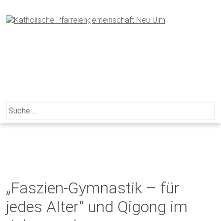
Skip
to
content
Search
for:
„Faszien-Gymnastik – für
jedes Alter“ und Qigong im