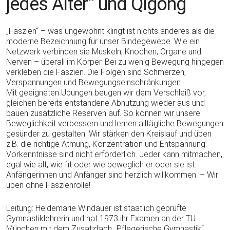
jedes Alter“ und Qigong
„Faszien“ – was ungewohnt klingt ist nichts anderes als die
moderne Bezeichnung für unser Bindegewebe. Wie ein
Netzwerk verbinden sie Muskeln, Knochen, Organe und
Nerven – überall im Körper. Bei zu wenig Bewegung hingegen
verkleben die Faszien. Die Folgen sind Schmerzen,
Verspannungen und Bewegungseinschränkungen.
Mit geeigneten Übungen beugen wir dem Verschleiß vor,
gleichen bereits entstandene Abnutzung wieder aus und
bauen zusätzliche Reserven auf. So können wir unsere
Beweglichkeit verbessern und lernen alltägliche Bewegungen
gesünder zu gestalten. Wir stärken den Kreislauf und üben
z.B. die richtige Atmung, Konzentration und Entspannung.
Vorkenntnisse sind nicht erforderlich. Jeder kann mitmachen,
egal wie alt, wie fit oder wie beweglich er oder sie ist.
Anfängerinnen und Anfänger sind herzlich willkommen. – Wir
üben ohne Faszienrolle!
Leitung: Heidemarie Windauer ist staatlich geprüfte
Gymnastiklehrerin und hat 1973 ihr Examen an der TU
München mit dem Zusatzfach „Pflegerische Gymnastik“