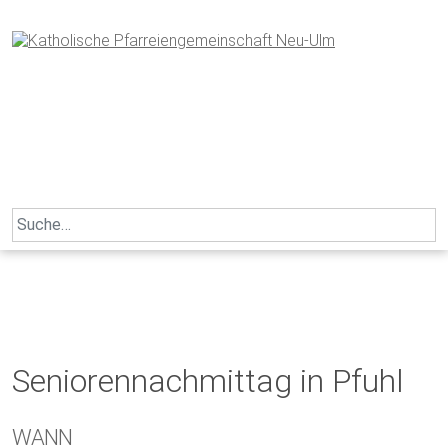
Skip
to
content
Search
for:
Seniorennachmittag in Pfuhl
WANN