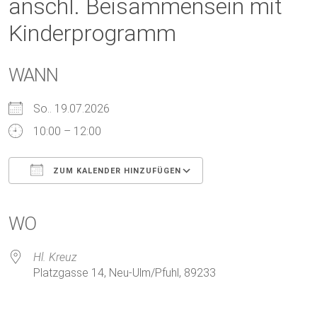
anschl. Beisammensein mit
Kinderprogramm
WANN
So.. 19.07.2026
10:00 – 12:00
ZUM KALENDER HINZUFÜGEN
ICS herunterladen
Google Kalender
iCalendar
Office 365
Outlook Live
WO
Hl. Kreuz
Platzgasse 14, Neu-Ulm/Pfuhl, 89233