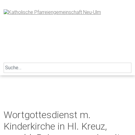
Skip
to
content
Search
for:
Wortgottesdienst m.
Kinderkirche in Hl. Kreuz,