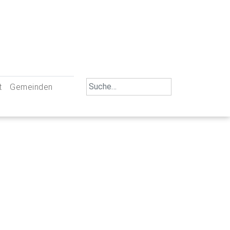
Search
t
Gemeinden
for:
iengemeinschaft Neu-Ulm
St. Johann Baptist Neu-Ulm
tliche Mitarbeiter
St. Albert Offenhausen
emeinderäte
Hl. Kreuz Pfuhl
lrat
St. Mammas Finningen / Reutti
nverwaltungen
St. Konrad Burlafingen
adbereich für Ehrenamtliche
auch und Gewalt