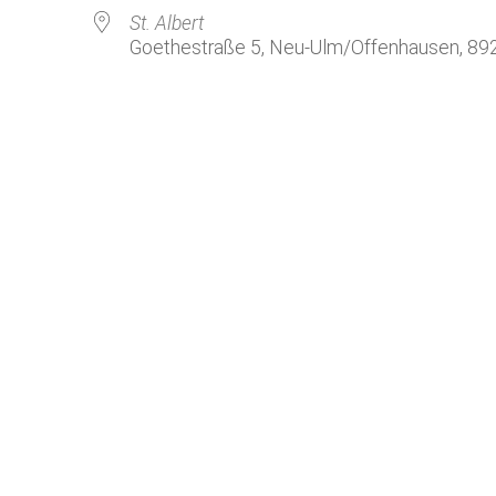
Kirchenkaffee
Bistum
St. Albert
Goethestraße 5, Neu-Ulm/Offenhausen, 89
Kolpingsfamilie Neu-Ulm
Kolpingsfamilie Pfuhl
Liturgische Dienste
le Kalender
iCalendar
Besuchsdienste
Pfarrgemeindedienst
Ökumene
KEB: Faszien-Gymnastik
Partnerschaft Ghana