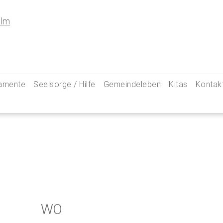
amente
Seelsorge / Hilfe
Gemeindeleben
Kitas
Kontak
e
Seelsorgegespräch
Kinder & Familien
Pfarre
kommunion
Krankenkommunion
Jugend
Hauptam
 Weg zu uns
ung
Abschied & Trauer
Ministranten
Pfarrg
sformen
Kircheneintritt
Schwangere
Pastora
hte
Kirchenaustritt
Senioren
Kirche
kensalbung
Kirchenmusik
Downlo
WO
GeistReich
Missbr