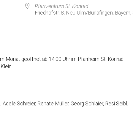
Kirchenkaffee
Bistum
Pfarrzentrum St. Konrad
Friedhofstr. 8, Neu-Ulm/Burlafingen, Bayern
Kolpingsfamilie Neu-Ulm
Kolpingsfamilie Pfuhl
Liturgische Dienste
le Kalender
iCalendar
Besuchsdienste
Pfarrgemeindedienst
m Monat geöffnet ab 14.00 Uhr im Pfarrheim St. Konrad.
Ökumene
Klein.
KEB: Faszien-Gymnastik
Partnerschaft Ghana
 Adele Schreier, Renate Müller, Georg Schlaier, Resi Seibl.