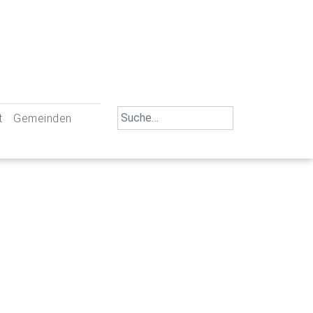
Search
t
Gemeinden
for:
iengemeinschaft Neu-Ulm
St. Johann Baptist Neu-Ulm
tliche Mitarbeiter
St. Albert Offenhausen
emeinderäte
Hl. Kreuz Pfuhl
lrat
St. Mammas Finningen / Reutti
nverwaltungen
St. Konrad Burlafingen
adbereich für Ehrenamtliche
auch und Gewalt