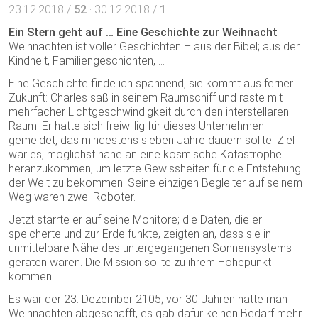
23.12.2018 /
52
· 30.12.2018 /
1
Ein Stern geht auf … Eine Geschichte zur Weihnacht
Weihnachten ist voller Geschichten – aus der Bibel; aus der
Kindheit, Familiengeschichten, …
Eine Geschichte finde ich spannend, sie kommt aus ferner
Zukunft: Charles saß in seinem Raumschiff und raste mit
mehrfacher Lichtgeschwindigkeit durch den interstellaren
Raum. Er hatte sich freiwillig für dieses Unternehmen
gemeldet, das mindestens sieben Jahre dauern sollte. Ziel
war es, möglichst nahe an eine kosmische Katastrophe
heranzukommen, um letzte Gewissheiten für die Entstehung
der Welt zu bekommen. Seine einzigen Begleiter auf seinem
Weg waren zwei Roboter.
Jetzt starrte er auf seine Monitore; die Daten, die er
speicherte und zur Erde funkte, zeigten an, dass sie in
unmittelbare Nähe des untergegangenen Sonnensystems
geraten waren. Die Mission sollte zu ihrem Höhepunkt
kommen.
Es war der 23. Dezember 2105; vor 30 Jahren hatte man
Weihnachten abgeschafft, es gab dafür keinen Bedarf mehr.