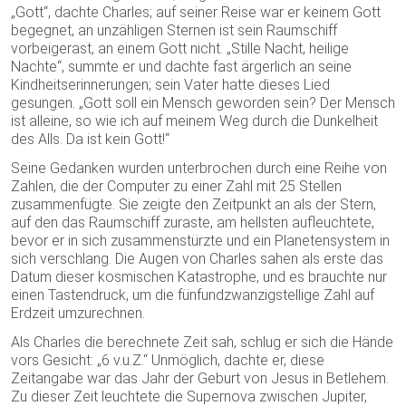
„Gott“, dachte Charles; auf seiner Reise war er keinem Gott
begegnet, an unzähligen Sternen ist sein Raumschiff
vorbeigerast, an einem Gott nicht. „Stille Nacht, heilige
Nachte“, summte er und dachte fast ärgerlich an seine
Kindheitserinnerungen; sein Vater hatte dieses Lied
gesungen. „Gott soll ein Mensch geworden sein? Der Mensch
ist alleine, so wie ich auf meinem Weg durch die Dunkelheit
des Alls. Da ist kein Gott!“
Seine Gedanken wurden unterbrochen durch eine Reihe von
Zahlen, die der Computer zu einer Zahl mit 25 Stellen
zusammenfügte. Sie zeigte den Zeitpunkt an als der Stern,
auf den das Raumschiff zuraste, am hellsten aufleuchtete,
bevor er in sich zusammenstürzte und ein Planetensystem in
sich verschlang. Die Augen von Charles sahen als erste das
Datum dieser kosmischen Katastrophe, und es brauchte nur
einen Tastendruck, um die fünfundzwanzigstellige Zahl auf
Erdzeit umzurechnen.
Als Charles die berechnete Zeit sah, schlug er sich die Hände
vors Gesicht: „6 v.u.Z.“ Unmöglich, dachte er, diese
Zeitangabe war das Jahr der Geburt von Jesus in Betlehem.
Zu dieser Zeit leuchtete die Supernova zwischen Jupiter,