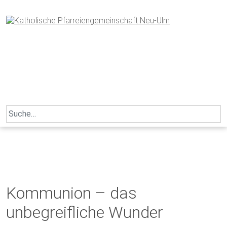
Skip
to
content
Search
for:
Kommunion – das
unbegreifliche Wunder