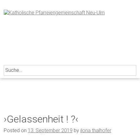
Skip
to
content
Search
for:
›Gelassenheit ! ?‹
Posted on
13. September 2019
by
ilona thalhofer