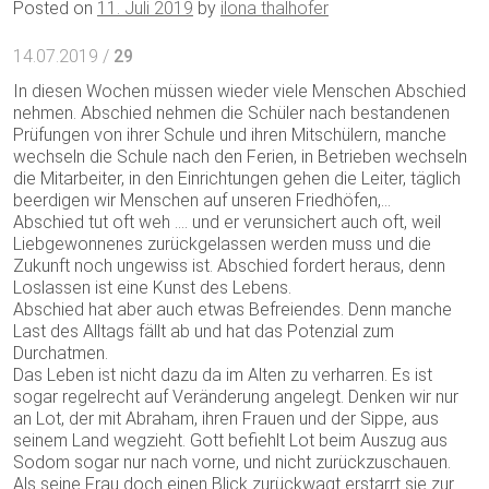
Posted on
11. Juli 2019
by
ilona thalhofer
14.07.2019 /
29
In diesen Wochen müssen wieder viele Menschen Abschied
nehmen. Abschied nehmen die Schüler nach bestandenen
Prüfungen von ihrer Schule und ihren Mitschülern, manche
wechseln die Schule nach den Ferien, in Betrieben wechseln
die Mitarbeiter, in den Einrichtungen gehen die Leiter, täglich
beerdigen wir Menschen auf unseren Friedhöfen,…
Abschied tut oft weh …. und er verunsichert auch oft, weil
Liebgewonnenes zurückgelassen werden muss und die
Zukunft noch ungewiss ist. Abschied fordert heraus, denn
Loslassen ist eine Kunst des Lebens.
Abschied hat aber auch etwas Befreiendes. Denn manche
Last des Alltags fällt ab und hat das Potenzial zum
Durchatmen.
Das Leben ist nicht dazu da im Alten zu verharren. Es ist
sogar regelrecht auf Veränderung angelegt. Denken wir nur
an Lot, der mit Abraham, ihren Frauen und der Sippe, aus
seinem Land wegzieht. Gott befiehlt Lot beim Auszug aus
Sodom sogar nur nach vorne, und nicht zurückzuschauen.
Als seine Frau doch einen Blick zurückwagt erstarrt sie zur