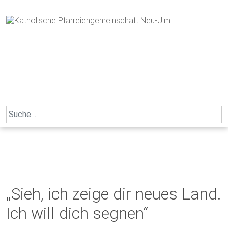
Skip
to
content
Search
for:
„Sieh, ich zeige dir neues Land.
Ich will dich segnen“