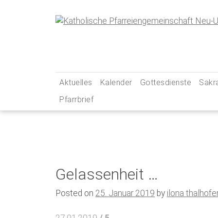
Skip
to
content
Aktuelles
Kalender
Gottesdienste
Sakr
Pfarrbrief
… aus unserer Pfarreiengemeinschaft
Gottesdienstzeiten
Tauf
… aus unseren Social-Media-Kanälen
Pfarrei Live
Erst
Newsletter
Unsere Kirchen – Ihr
Firm
Gebets- und Andacht
Ehe
Gelassenheit …
Messintentionen
Beic
Kran
Posted on
25. Januar 2019
by
ilona thalhofe