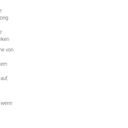
 Augsburg
e
zeig
e
nken.
che von
dern
auf,
, wenn