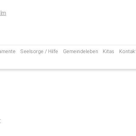
amente
Seelsorge / Hilfe
Gemeindeleben
Kitas
Kontak
e
Seelsorgegespräch
Kinder & Familien
Pfarre
kommunion
Krankenkommunion
Jugend
Hauptam
 Weg zu uns
ung
Abschied & Trauer
Ministranten
Pfarrg
sformen
Kircheneintritt
Schwangere
Pastora
hte
Kirchenaustritt
Senioren
Kirche
kensalbung
Kirchenmusik
Downlo
r
GeistReich
Missbr