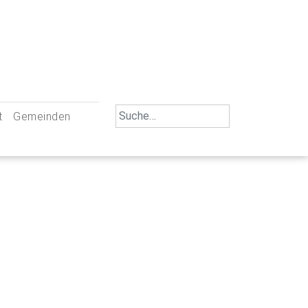
Search
t
Gemeinden
for:
iengemeinschaft Neu-Ulm
St. Johann Baptist Neu-Ulm
tliche Mitarbeiter
St. Albert Offenhausen
emeinderäte
Hl. Kreuz Pfuhl
lrat
St. Mammas Finningen / Reutti
nverwaltungen
St. Konrad Burlafingen
adbereich für Ehrenamtliche
auch und Gewalt