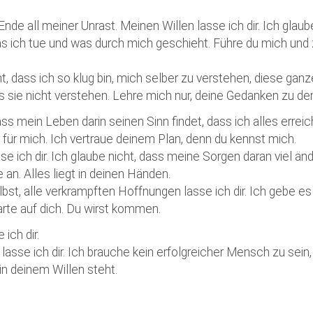
Kirchenkaffee
Bistum
 Ende all meiner Unrast. Meinen Willen lasse ich dir. Ich glaub
Kolpingsfamilie Neu-Ulm
as ich tue und was durch mich geschieht. Führe du mich und 
Kolpingsfamilie Pfuhl
t, dass ich so klug bin, mich selber zu verstehen, diese ganz
Liturgische Dienste
 sie nicht verstehen. Lehre mich nur, deine Gedanken zu de
Besuchsdienste
dass mein Leben darin seinen Sinn findet, dass ich alles errei
Pfarrgemeindedienst
für mich. Ich vertraue deinem Plan, denn du kennst mich.
Ökumene
ich dir. Ich glaube nicht, dass meine Sorgen daran viel än
an. Alles liegt in deinen Händen.
KEB: Faszien-Gymnastik
bst, alle verkrampften Hoffnungen lasse ich dir. Ich gebe es 
Partnerschaft Ghana
rte auf dich. Du wirst kommen.
ich dir.
sse ich dir. Ich brauche kein erfolgreicher Mensch zu sein
in deinem Willen steht.