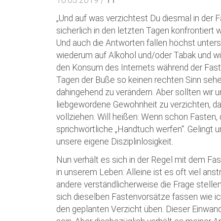
10.03.2019 /
11
„Und auf was verzichtest Du diesmal in der F
sicherlich in den letzten Tagen konfrontiert
Und auch die Antworten fallen höchst unter
wiederum auf Alkohol und/oder Tabak und w
den Konsum des Internets während der Fasten
Tagen der Buße so keinen rechten Sinn sehen
dahingehend zu verändern. Aber sollten wir u
liebgewordene Gewohnheit zu verzichten, da
vollziehen. Will heißen: Wenn schon Fasten,
sprichwörtliche „Handtuch werfen“. Gelingt un
unsere eigene Disziplinlosigkeit.
Nun verhält es sich in der Regel mit dem Fa
in unserem Leben: Alleine ist es oft viel ans
andere verständlicherweise die Frage stelle
sich dieselben Fastenvorsätze fassen wie ich
den geplanten Verzicht üben. Dieser Einwand