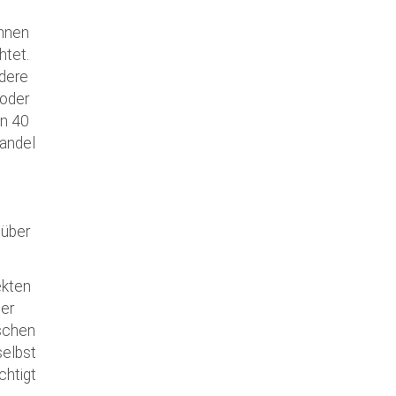
 Augsburg
Ihnen
htet.
ndere
 oder
en 40
wandel
 über
ekten
der
nschen
selbst
chtigt