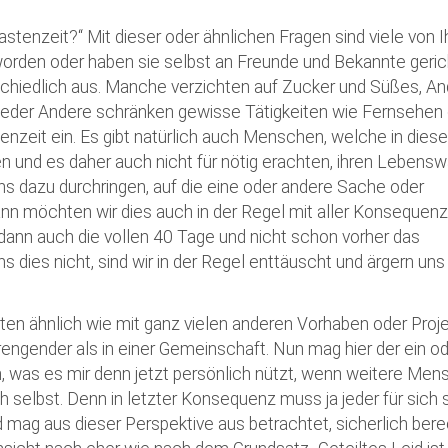
Kirchenkaffee
Bistum
astenzeit?“ Mit dieser oder ähnlichen Fragen sind viele von 
Kolpingsfamilie Neu-Ulm
 worden oder haben sie selbst an Freunde und Bekannte geric
Kolpingsfamilie Pfuhl
schiedlich aus. Manche verzichten auf Zucker und Süßes, A
ieder Andere schränken gewisse Tätigkeiten wie Fernsehen
Liturgische Dienste
zeit ein. Es gibt natürlich auch Menschen, welche in dies
Besuchsdienste
 und es daher auch nicht für nötig erachten, ihren Lebens
Pfarrgemeindedienst
ns dazu durchringen, auf die eine oder andere Sache oder
nn möchten wir dies auch in der Regel mit aller Konsequenz
Ökumene
 dann auch die vollen 40 Tage und nicht schon vorher das
KEB: Faszien-Gymnastik
s dies nicht, sind wir in der Regel enttäuscht und ärgern uns
Partnerschaft Ghana
sten ähnlich wie mit ganz vielen anderen Vorhaben oder Proj
trengender als in einer Gemeinschaft. Nun mag hier der ein o
n, was es mir denn jetzt persönlich nützt, wenn weitere Me
 selbst. Denn in letzter Konsequenz muss ja jeder für sich 
 mag aus dieser Perspektive aus betrachtet, sicherlich bere