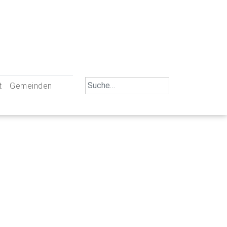
Search
t
Gemeinden
for:
iengemeinschaft Neu-Ulm
St. Johann Baptist Neu-Ulm
tliche Mitarbeiter
St. Albert Offenhausen
emeinderäte
Hl. Kreuz Pfuhl
lrat
St. Mammas Finningen / Reutti
nverwaltungen
St. Konrad Burlafingen
adbereich für Ehrenamtliche
auch und Gewalt