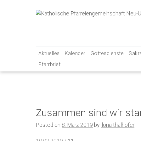
Skip
to
content
Aktuelles
Kalender
Gottesdienste
Sakr
Pfarrbrief
… aus unserer Pfarreiengemeinschaft
Gottesdienstzeiten
Tauf
… aus unseren Social-Media-Kanälen
Pfarrei Live
Erst
Newsletter
Unsere Kirchen – Ihr
Firm
Gebets- und Andacht
Ehe
Zusammen sind wir star
Messintentionen
Beic
Kran
Posted on
8. März 2019
by
ilona thalhofer