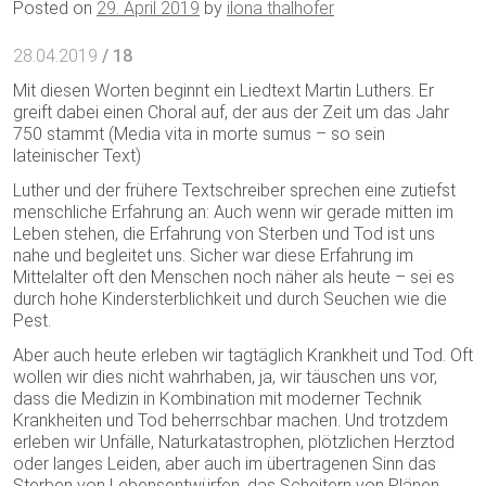
Posted on
29. April 2019
by
ilona thalhofer
28.04.2019
/ 18
Mit diesen Worten beginnt ein Liedtext Martin Luthers. Er
greift dabei einen Choral auf, der aus der Zeit um das Jahr
750 stammt (Media vita in morte sumus – so sein
lateinischer Text)
Luther und der frühere Textschreiber sprechen eine zutiefst
menschliche Erfahrung an: Auch wenn wir gerade mitten im
Leben stehen, die Erfahrung von Sterben und Tod ist uns
nahe und begleitet uns. Sicher war diese Erfahrung im
Mittelalter oft den Menschen noch näher als heute – sei es
durch hohe Kindersterblichkeit und durch Seuchen wie die
Pest.
Aber auch heute erleben wir tagtäglich Krankheit und Tod. Oft
wollen wir dies nicht wahrhaben, ja, wir täuschen uns vor,
dass die Medizin in Kombination mit moderner Technik
Krankheiten und Tod beherrschbar machen. Und trotzdem
erleben wir Unfälle, Naturkatastrophen, plötzlichen Herztod
oder langes Leiden, aber auch im übertragenen Sinn das
Sterben von Lebensentwürfen, das Scheitern von Plänen