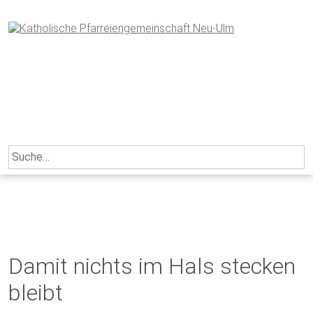
Skip
to
content
Search
for:
Damit nichts im Hals stecken
bleibt