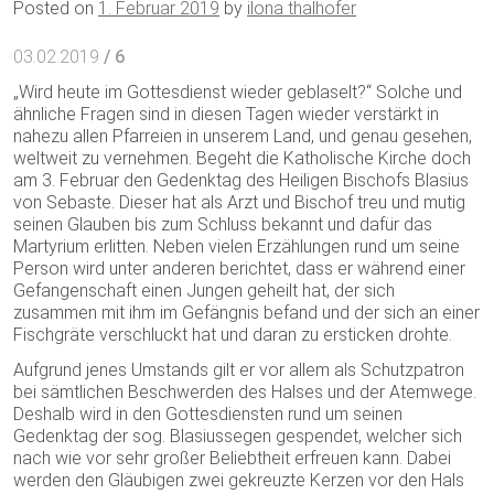
Posted on
1. Februar 2019
by
ilona thalhofer
03.02.2019
/ 6
„Wird heute im Gottesdienst wieder geblaselt?“ Solche und
ähnliche Fragen sind in diesen Tagen wieder verstärkt in
nahezu allen Pfarreien in unserem Land, und genau gesehen,
weltweit zu vernehmen. Begeht die Katholische Kirche doch
am 3. Februar den Gedenktag des Heiligen Bischofs Blasius
von Sebaste. Dieser hat als Arzt und Bischof treu und mutig
seinen Glauben bis zum Schluss bekannt und dafür das
Martyrium erlitten. Neben vielen Erzählungen rund um seine
Person wird unter anderen berichtet, dass er während einer
Gefangenschaft einen Jungen geheilt hat, der sich
zusammen mit ihm im Gefängnis befand und der sich an einer
Fischgräte verschluckt hat und daran zu ersticken drohte.
Aufgrund jenes Umstands gilt er vor allem als Schutzpatron
bei sämtlichen Beschwerden des Halses und der Atemwege.
Deshalb wird in den Gottesdiensten rund um seinen
Gedenktag der sog. Blasiussegen gespendet, welcher sich
nach wie vor sehr großer Beliebtheit erfreuen kann. Dabei
werden den Gläubigen zwei gekreuzte Kerzen vor den Hals