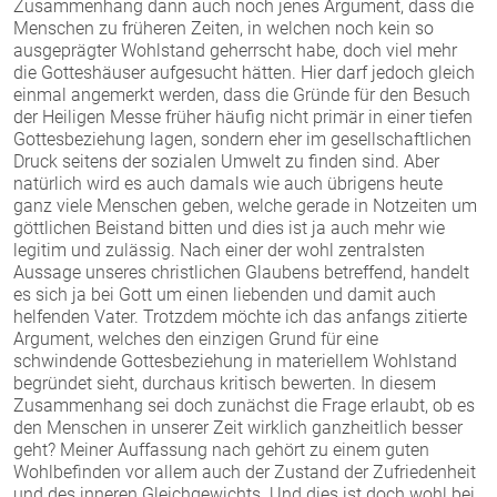
Zusammenhang dann auch noch jenes Argument, dass die
Menschen zu früheren Zeiten, in welchen noch kein so
ausgeprägter Wohlstand geherrscht habe, doch viel mehr
die Gotteshäuser aufgesucht hätten. Hier darf jedoch gleich
einmal angemerkt werden, dass die Gründe für den Besuch
der Heiligen Messe früher häufig nicht primär in einer tiefen
Gottesbeziehung lagen, sondern eher im gesellschaftlichen
Druck seitens der sozialen Umwelt zu finden sind. Aber
natürlich wird es auch damals wie auch übrigens heute
ganz viele Menschen geben, welche gerade in Notzeiten um
göttlichen Beistand bitten und dies ist ja auch mehr wie
legitim und zulässig. Nach einer der wohl zentralsten
Aussage unseres christlichen Glaubens betreffend, handelt
es sich ja bei Gott um einen liebenden und damit auch
helfenden Vater. Trotzdem möchte ich das anfangs zitierte
Argument, welches den einzigen Grund für eine
schwindende Gottesbeziehung in materiellem Wohlstand
begründet sieht, durchaus kritisch bewerten. In diesem
Zusammenhang sei doch zunächst die Frage erlaubt, ob es
den Menschen in unserer Zeit wirklich ganzheitlich besser
geht? Meiner Auffassung nach gehört zu einem guten
Wohlbefinden vor allem auch der Zustand der Zufriedenheit
und des inneren Gleichgewichts. Und dies ist doch wohl bei