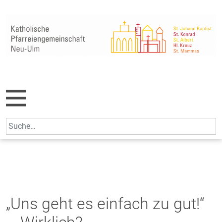
Skip
to
content
Search
for:
„Uns geht es einfach zu gut!“