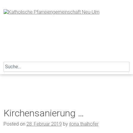
Skip
to
content
Search
for:
Kirchensanierung …
Posted on
28. Februar 2019
by
ilona thalhofer