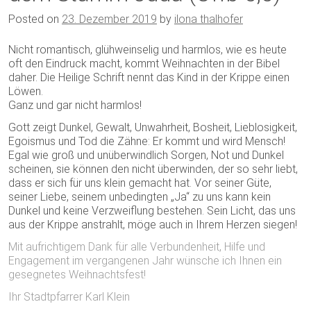
Posted on
23. Dezember 2019
by
ilona thalhofer
Nicht romantisch, glühweinselig und harmlos, wie es heute
oft den Eindruck macht, kommt Weihnachten in der Bibel
daher. Die Heilige Schrift nennt das Kind in der Krippe einen
Löwen.
Ganz und gar nicht harmlos!
Gott zeigt Dunkel, Gewalt, Unwahrheit, Bosheit, Lieblosigkeit,
Egoismus und Tod die Zähne: Er kommt und wird Mensch!
Egal wie groß und unüberwindlich Sorgen, Not und Dunkel
scheinen, sie können den nicht überwinden, der so sehr liebt,
dass er sich für uns klein gemacht hat. Vor seiner Güte,
seiner Liebe, seinem unbedingten „Ja“ zu uns kann kein
Dunkel und keine Verzweiflung bestehen. Sein Licht, das uns
aus der Krippe anstrahlt, möge auch in Ihrem Herzen siegen!
Mit aufrichtigem Dank für alle Verbundenheit, Hilfe und
Engagement im vergangenen Jahr wünsche ich Ihnen ein
gesegnetes Weihnachtsfest!
Ihr Stadtpfarrer Karl Klein