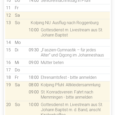
10
Do
14:00
Seniorennachmittag in Pfuhl
11
Fr
12
Sa
13
So
Kolping NU: Ausflug nach Roggenburg
10:00
Gottesdienst m. Livestream aus St.
Johann Baptist
14
Mo
15
Di
09:30
„Faszien-Gymnastik – für jedes
Alter“ und Qigong im Johanneshaus
16
Mi
09:00
Mütter beten
17
Do
18
Fr
18:00
Ehrenamtsfest - bitte anmelden
19
Sa
08:00
Kolping Pfuhl: Altkleidersammlung
09:00
St. Konradsverein: Fahrt nach
Memmingen - bitte anmelden
20
So
10:00
Gottesdienst m. Livestream aus St.
Johann Baptist m. d. Band, anschl.
Kirchenkaffee