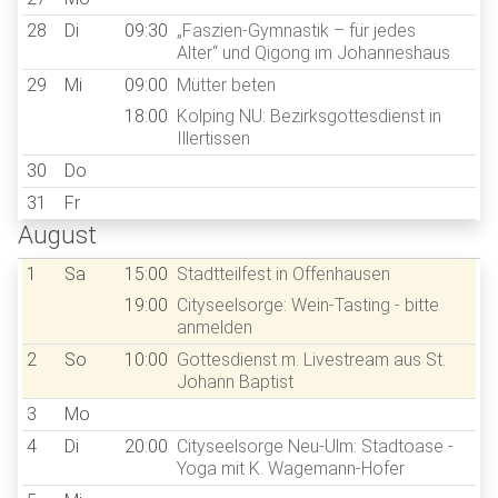
28
Di
09:30
„Faszien-Gymnastik – für jedes
Alter“ und Qigong im Johanneshaus
29
Mi
09:00
Mütter beten
18:00
Kolping NU: Bezirksgottesdienst in
Illertissen
30
Do
31
Fr
August
1
Sa
15:00
Stadtteilfest in Offenhausen
19:00
Cityseelsorge: Wein-Tasting - bitte
anmelden
2
So
10:00
Gottesdienst m. Livestream aus St.
Johann Baptist
3
Mo
4
Di
20:00
Cityseelsorge Neu-Ulm: Stadtoase -
Yoga mit K. Wagemann-Hofer