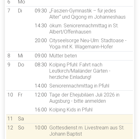
6
Mo
7
Di
09:30
„Faszien-Gymnastik – für jedes
Alter“ und Qigong im Johanneshaus
14:30
ökum. Seniorennachmittag in St.
Albert/Offenhausen
20:00
Cityseelsorge Neu-Ulm: Stadtoase -
Yoga mit K. Wagemann-Hofer
8
Mi
09:00
Mütter beten
9
Do
08:30
Kolping Pfuhl: Fahrt nach
Leutkirch/Mailänder Gärten -
herzliche Einladung!
14:00
Seniorennachmittag in Pfuhl
10
Fr
12:00
Tage der Ehejubiläen Juli 2026 in
Augsburg - bitte anmelden
16:00
Kolping Kids in Pfuhl
11
Sa
12
So
10:00
Gottesdienst m. Livestream aus St.
Johann Baptist