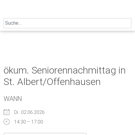
Skip
to
content
Search
for:
ökum. Seniorennachmittag in
St. Albert/Offenhausen
WANN
Di.. 02.06.2026
14:30 – 17:00