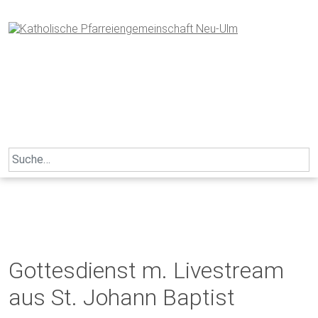
Skip
to
content
Search
for:
Gottesdienst m. Livestream
aus St. Johann Baptist