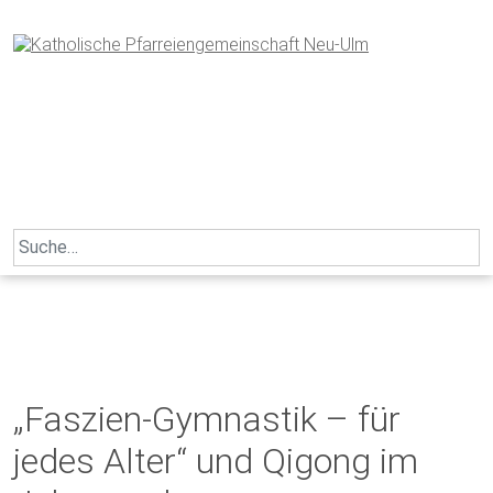
Skip
to
content
Search
for:
„Faszien-Gymnastik – für
jedes Alter“ und Qigong im