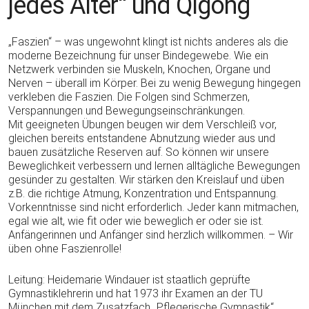
jedes Alter“ und Qigong
„Faszien“ – was ungewohnt klingt ist nichts anderes als die
moderne Bezeichnung für unser Bindegewebe. Wie ein
Netzwerk verbinden sie Muskeln, Knochen, Organe und
Nerven – überall im Körper. Bei zu wenig Bewegung hingegen
verkleben die Faszien. Die Folgen sind Schmerzen,
Verspannungen und Bewegungseinschränkungen.
Mit geeigneten Übungen beugen wir dem Verschleiß vor,
gleichen bereits entstandene Abnutzung wieder aus und
bauen zusätzliche Reserven auf. So können wir unsere
Beweglichkeit verbessern und lernen alltägliche Bewegungen
gesünder zu gestalten. Wir stärken den Kreislauf und üben
z.B. die richtige Atmung, Konzentration und Entspannung.
Vorkenntnisse sind nicht erforderlich. Jeder kann mitmachen,
egal wie alt, wie fit oder wie beweglich er oder sie ist.
Anfängerinnen und Anfänger sind herzlich willkommen. – Wir
üben ohne Faszienrolle!
Leitung: Heidemarie Windauer ist staatlich geprüfte
Gymnastiklehrerin und hat 1973 ihr Examen an der TU
München mit dem Zusatzfach „Pflegerische Gymnastik“