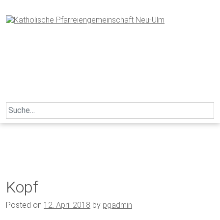
Skip
to
content
Search
for:
Kopf
Posted on
12. April 2018
by
pgadmin