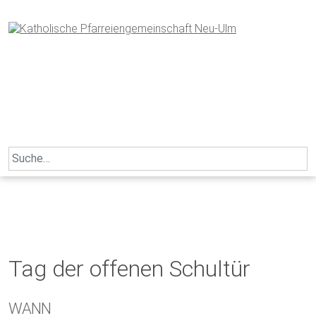
Skip
to
content
Search
for:
Tag der offenen Schultür
WANN