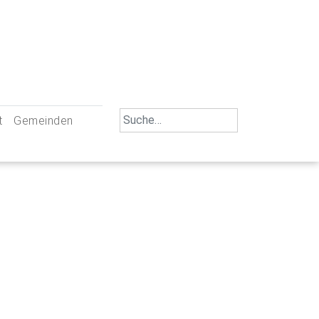
Search
t
Gemeinden
for:
iengemeinschaft Neu-Ulm
St. Johann Baptist Neu-Ulm
tliche Mitarbeiter
St. Albert Offenhausen
emeinderäte
Hl. Kreuz Pfuhl
lrat
St. Mammas Finningen / Reutti
nverwaltungen
St. Konrad Burlafingen
adbereich für Ehrenamtliche
auch und Gewalt