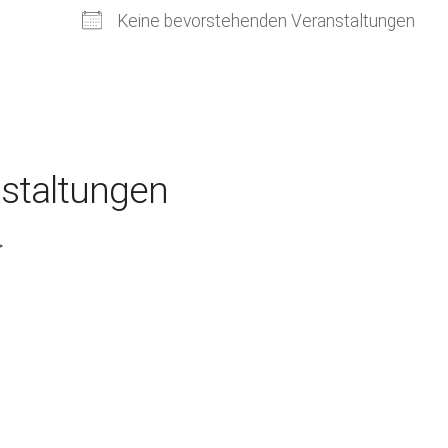
Kirchenkaffee
Bistum
Keine bevorstehenden Veranstaltungen
Kolpingsfamilie Neu-Ulm
Kolpingsfamilie Pfuhl
Liturgische Dienste
Besuchsdienste
staltungen
Pfarrgemeindedienst
Ökumene
>
KEB: Faszien-Gymnastik
Partnerschaft Ghana