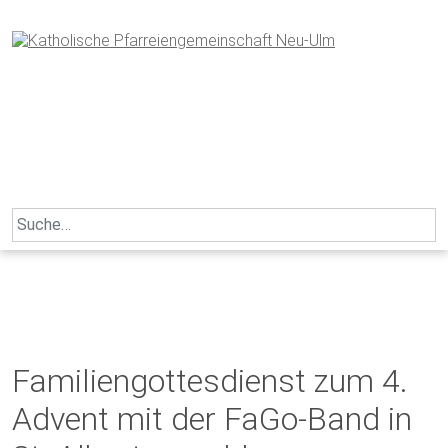
Skip
to
content
Search
for:
Familiengottesdienst zum 4.
Advent mit der FaGo-Band in