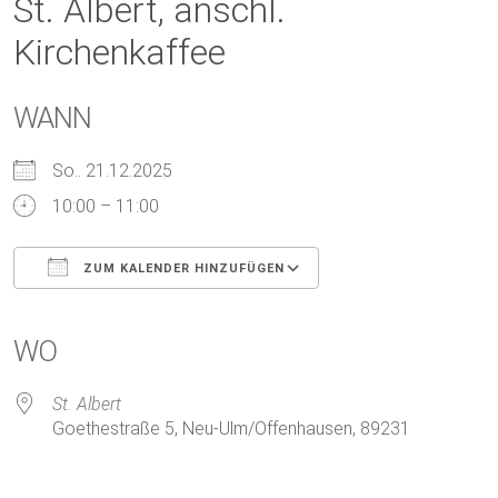
St. Albert, anschl.
Kirchenkaffee
WANN
So.. 21.12.2025
10:00 – 11:00
ZUM KALENDER HINZUFÜGEN
ICS herunterladen
Google Kalender
iCalendar
Office 365
Outlook Live
WO
St. Albert
Goethestraße 5, Neu-Ulm/Offenhausen, 89231