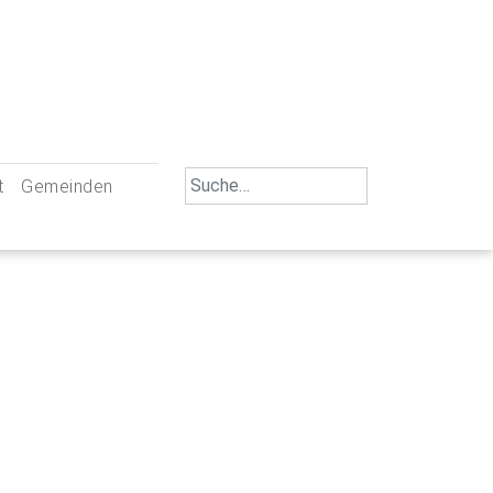
Search
t
Gemeinden
for:
iengemeinschaft Neu-Ulm
St. Johann Baptist Neu-Ulm
tliche Mitarbeiter
St. Albert Offenhausen
emeinderäte
Hl. Kreuz Pfuhl
lrat
St. Mammas Finningen / Reutti
nverwaltungen
St. Konrad Burlafingen
adbereich für Ehrenamtliche
auch und Gewalt