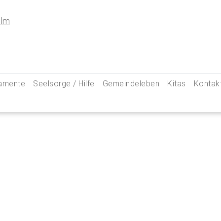
amente
Seelsorge / Hilfe
Gemeindeleben
Kitas
Kontak
e
Seelsorgegespräch
Kinder & Familien
Pfarre
kommunion
Krankenkommunion
Jugend
Hauptam
 Weg zu uns
ung
Abschied & Trauer
Ministranten
Pfarrg
sformen
Kircheneintritt
Schwangere
Pastora
hte
Kirchenaustritt
Senioren
Kirche
kensalbung
Kirchenmusik
Downlo
GeistReich
Missbr