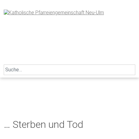
Skip
to
content
Search
for:
… Sterben und Tod