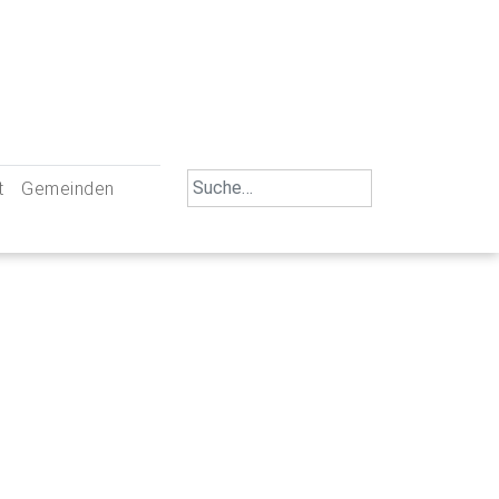
Search
t
Gemeinden
for:
iengemeinschaft Neu-Ulm
St. Johann Baptist Neu-Ulm
tliche Mitarbeiter
St. Albert Offenhausen
emeinderäte
Hl. Kreuz Pfuhl
lrat
St. Mammas Finningen / Reutti
nverwaltungen
St. Konrad Burlafingen
adbereich für Ehrenamtliche
auch und Gewalt