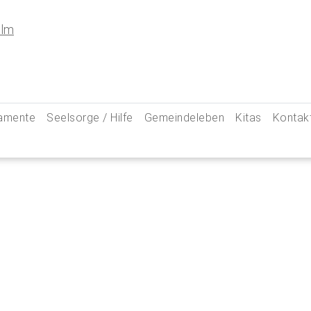
amente
Seelsorge / Hilfe
Gemeindeleben
Kitas
Kontak
e
Seelsorgegespräch
Kinder & Familien
Pfarre
kommunion
Krankenkommunion
Jugend
Hauptam
 Weg zu uns
ung
Abschied & Trauer
Ministranten
Pfarrg
sformen
Kircheneintritt
Schwangere
Pastora
hte
Kirchenaustritt
Senioren
Kirche
kensalbung
Kirchenmusik
Downlo
GeistReich
Missbr