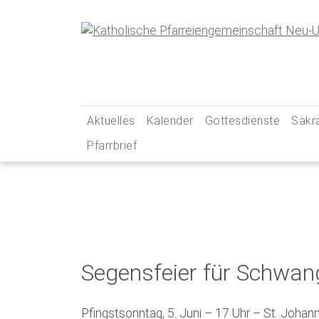
Skip
to
content
Aktuelles
Kalender
Gottesdienste
Sakr
Pfarrbrief
… aus unserer Pfarreiengemeinschaft
Gottesdienstzeiten
Tauf
… aus unseren Social-Media-Kanälen
Pfarrei Live
Erst
Newsletter
Unsere Kirchen – Ihr
Firm
Gebets- und Andacht
Ehe
Messintentionen
Beic
Segensfeier für Schwan
Kran
Pfingstsonntag, 5. Juni – 17 Uhr – St. Joha