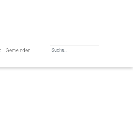
Search
t
Gemeinden
for:
iengemeinschaft Neu-Ulm
St. Johann Baptist Neu-Ulm
tliche Mitarbeiter
St. Albert Offenhausen
emeinderäte
Hl. Kreuz Pfuhl
lrat
St. Mammas Finningen / Reutti
nverwaltungen
St. Konrad Burlafingen
adbereich für Ehrenamtliche
auch und Gewalt