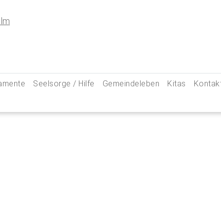
amente
Seelsorge / Hilfe
Gemeindeleben
Kitas
Kontak
e
Seelsorgegespräch
Kinder & Familien
Pfarre
kommunion
Krankenkommunion
Jugend
Hauptam
 Weg zu uns
ung
Abschied & Trauer
Ministranten
Pfarrg
sformen
Kircheneintritt
Schwangere
Pastora
hte
Kirchenaustritt
Senioren
Kirche
kensalbung
Kirchenmusik
Downlo
GeistReich
Missbr