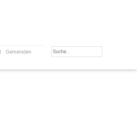
Search
t
Gemeinden
for:
iengemeinschaft Neu-Ulm
St. Johann Baptist Neu-Ulm
tliche Mitarbeiter
St. Albert Offenhausen
emeinderäte
Hl. Kreuz Pfuhl
lrat
St. Mammas Finningen / Reutti
nverwaltungen
St. Konrad Burlafingen
adbereich für Ehrenamtliche
auch und Gewalt