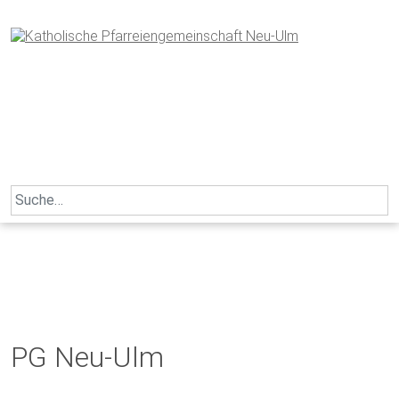
Skip
to
content
Search
for:
PG Neu-Ulm