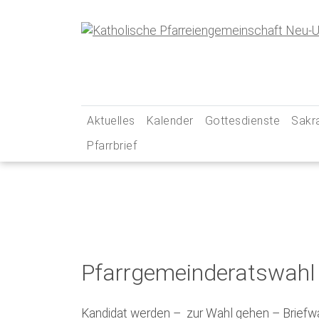
Skip
to
content
Aktuelles
Kalender
Gottesdienste
Sakr
Pfarrbrief
… aus unserer Pfarreiengemeinschaft
Gottesdienstzeiten
Tauf
… aus unseren Social-Media-Kanälen
Pfarrei Live
Erst
Newsletter
Unsere Kirchen – Ihr
Firm
Gebets- und Andacht
Ehe
Messintentionen
Beic
Pfarrgemeinderatswahl
Kran
Kandidat werden – zur Wahl gehen – Briefwa