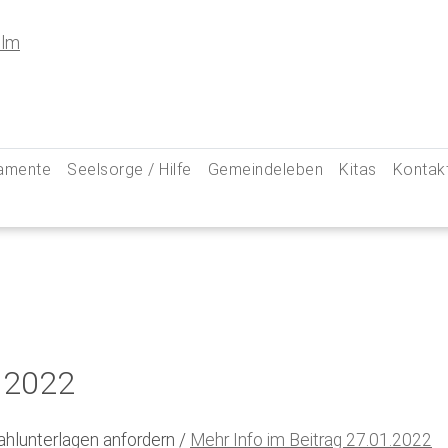
amente
Seelsorge / Hilfe
Gemeindeleben
Kitas
Kontak
e
Seelsorgegespräch
Kinder & Familien
Pfarre
kommunion
Krankenkommunion
Jugend
Hauptam
 Weg zu uns
ung
Abschied & Trauer
Ministranten
Pfarrg
sformen
Kircheneintritt
Schwangere
Pastora
hte
Kirchenaustritt
Senioren
Kirche
 2022
kensalbung
Kirchenmusik
Downlo
GeistReich
Missbr
hlunterlagen anfordern /
Mehr Info im Beitrag 27.01.2022