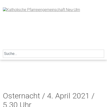
Skip
to
content
Search
for:
Osternacht / 4. April 2021 /
5.30 Uhr