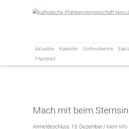
Skip
to
content
Aktuelles
Kalender
Gottesdienste
Sakr
Pfarrbrief
… aus unserer Pfarreiengemeinschaft
Gottesdienstzeiten
Tauf
… aus unseren Social-Media-Kanälen
Pfarrei Live
Erst
Newsletter
Unsere Kirchen – Ihr
Firm
Gebets- und Andacht
Ehe
Messintentionen
Beic
Mach mit beim Sternsin
Kran
Anmeldeschluss: 13. Dezember /
Mehr Info