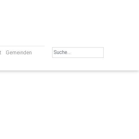
Search
t
Gemeinden
for:
iengemeinschaft Neu-Ulm
St. Johann Baptist Neu-Ulm
tliche Mitarbeiter
St. Albert Offenhausen
emeinderäte
Hl. Kreuz Pfuhl
lrat
St. Mammas Finningen / Reutti
nverwaltungen
St. Konrad Burlafingen
adbereich für Ehrenamtliche
auch und Gewalt