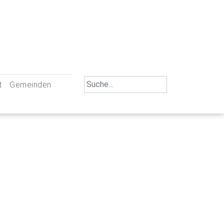
Search
t
Gemeinden
for:
iengemeinschaft Neu-Ulm
St. Johann Baptist Neu-Ulm
tliche Mitarbeiter
St. Albert Offenhausen
emeinderäte
Hl. Kreuz Pfuhl
lrat
St. Mammas Finningen / Reutti
nverwaltungen
St. Konrad Burlafingen
adbereich für Ehrenamtliche
auch und Gewalt