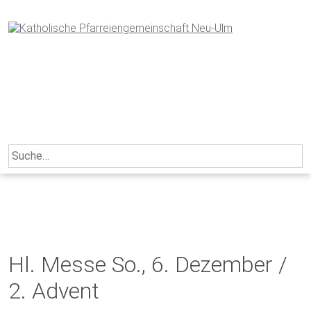
Skip
to
content
Search
for:
Hl. Messe So., 6. Dezember /
2. Advent