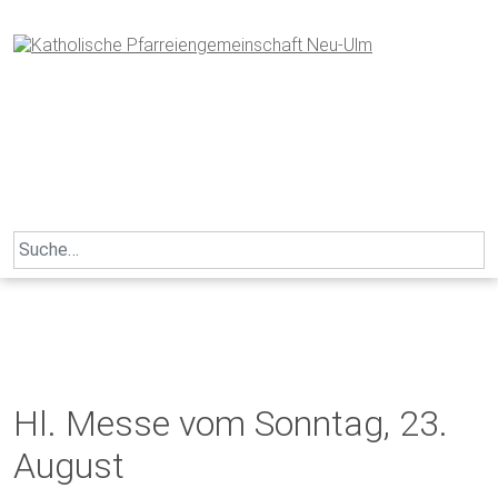
Skip
to
content
Search
for:
Hl. Messe vom Sonntag, 23.
August