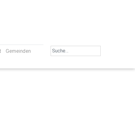
Search
t
Gemeinden
for:
iengemeinschaft Neu-Ulm
St. Johann Baptist Neu-Ulm
tliche Mitarbeiter
St. Albert Offenhausen
emeinderäte
Hl. Kreuz Pfuhl
lrat
St. Mammas Finningen / Reutti
nverwaltungen
St. Konrad Burlafingen
adbereich für Ehrenamtliche
auch und Gewalt