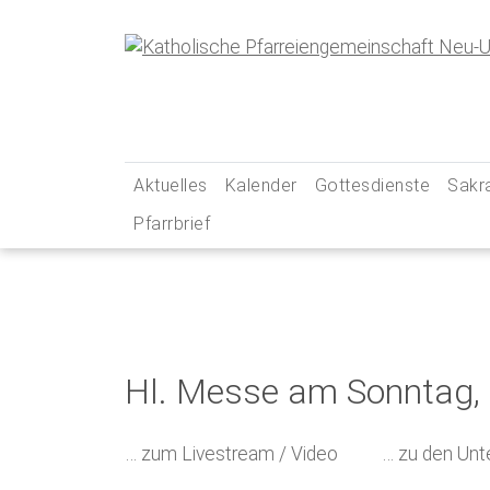
Skip
to
content
Aktuelles
Kalender
Gottesdienste
Sakr
Pfarrbrief
… aus unserer Pfarreiengemeinschaft
Gottesdienstzeiten
Tauf
… aus unseren Social-Media-Kanälen
Pfarrei Live
Erst
Newsletter
Unsere Kirchen – Ihr
Firm
Gebets- und Andacht
Ehe
Hl. Messe am Sonntag, 1
Messintentionen
Beic
Kran
… zum Livestream / Video
… zu den Unte