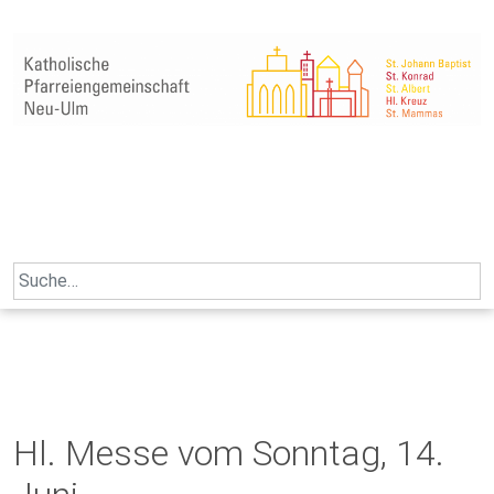
Skip
to
content
Search
for:
Hl. Messe vom Sonntag, 14.